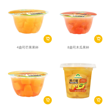
4盎司芒果果杯
8盎司木瓜果杯