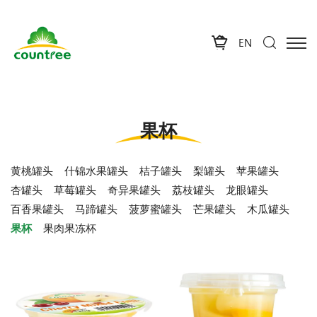
EN
果杯
黄桃罐头
什锦水果罐头
桔子罐头
梨罐头
苹果罐头
杏罐头
草莓罐头
奇异果罐头
荔枝罐头
龙眼罐头
百香果罐头
马蹄罐头
菠萝蜜罐头
芒果罐头
木瓜罐头
果杯
果肉果冻杯