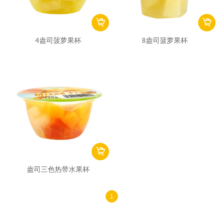
4盎司菠萝果杯
8盎司菠萝果杯
盎司三色热带水果杯
1