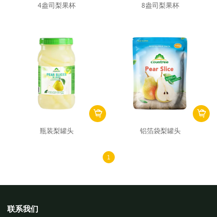
4盎司梨果杯
8盎司梨果杯
瓶装梨罐头
铝箔袋梨罐头
1
联系我们