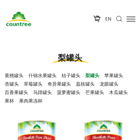
EN
梨罐头
黄桃罐头
什锦水果罐头
桔子罐头
梨罐头
苹果罐头
杏罐头
草莓罐头
奇异果罐头
荔枝罐头
龙眼罐头
百香果罐头
马蹄罐头
菠萝蜜罐头
芒果罐头
木瓜罐头
果杯
果肉果冻杯