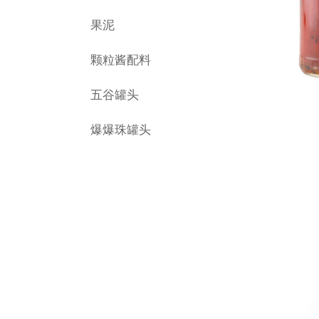
果泥
颗粒酱配料
五谷罐头
爆爆珠罐头