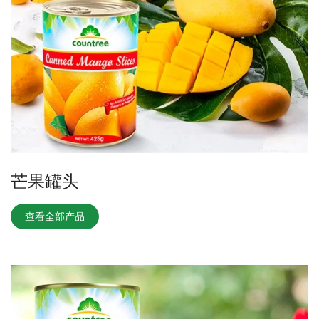
芒果罐头
查看全部产品