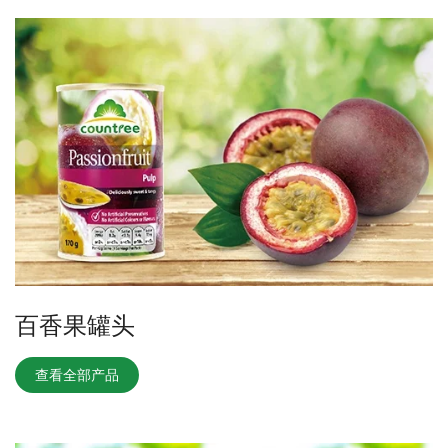
百香果罐头
查看全部产品