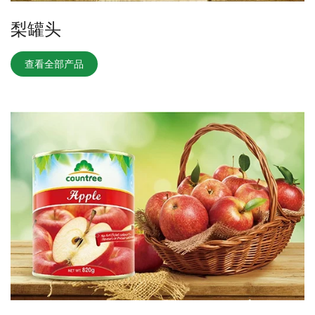
梨罐头
查看全部产品