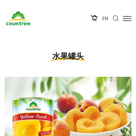
EN
水果罐头