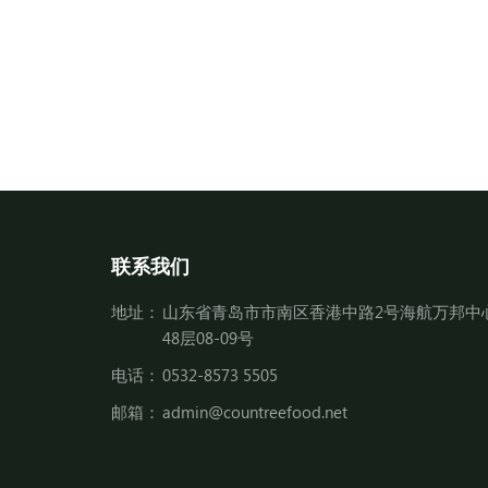
联系我们
地址：
山东省青岛市市南区香港中路2号海航万邦中
48层08-09号
电话：
0532-8573 5505
邮箱：
admin@countreefood.net