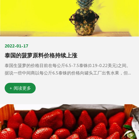
2022-01-17
泰国的菠萝原料价格持续上涨
泰国生菠萝的价格目前在每公斤6.5-7.5泰铢(0.19-0.22美元)之间。
据说一些中间商以每公斤6.5泰铢的价格向罐头工厂出售水果，但今
天(1月11日)的市场价格接近每公斤7.20至7.50泰铢，而且还在上
涨。当地一位业内人士表示:“水果供应下降，罐头工厂的需求仍然良
+ 阅读更多
好。”