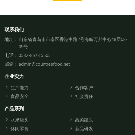
联系我们
地址：
山东省青岛市市南区香港中路2号海航万邦中心48层08-
09号
电话：
0532-8573 5505
邮箱：
admin@countreefood.net
企业实力
生产能力
合作客户
食品安全
社会责任
产品系列
水果罐头
蔬菜罐头
休闲零食
新品研发