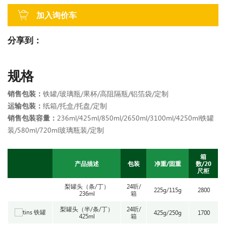
加入询价车
分享到：
规格
销售包装：
铁罐/玻璃瓶/果杯/高阻隔瓶/铝箔袋/定制
运输包装：
纸箱/托盒/托盘/定制
销售包装容量：
236ml/425ml/850ml/2650ml/3100ml/4250ml铁罐
装/580ml/720ml玻璃瓶装/定制
箱
产品描述
包装
净重/固重
数/20
尺柜
梨罐头（条/丁）
24听/
225g/115g
2800
236ml
箱
梨罐头（半/条/丁）
24听/
425g/250g
1700
425ml
箱