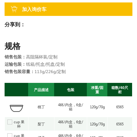
加入询价车
分享到：
规格
销售包装：
高阻隔杯装/定制
运输包装：
纸箱/托盒/托盘/定制
销售包装容量：
113g/226g/定制
净重/固
箱数/40尺
产品描述
包装
重
柜
4杯/内盒，6盒/
桃丁
120g/70g
6565
箱
4杯/内盒，6盒/
梨丁
120g/70g
6565
箱
4杯/内盒，6盒/