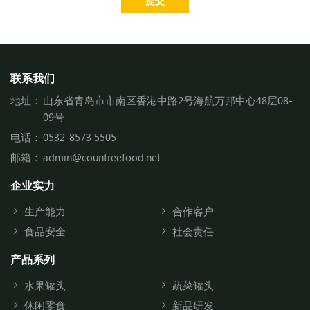
提交
联系我们
地址：
山东省青岛市市南区香港中路2号海航万邦中心48层08-
09号
电话：
0532-8573 5505
邮箱：
admin@countreefood.net
企业实力
生产能力
合作客户
食品安全
社会责任
产品系列
水果罐头
蔬菜罐头
休闲零食
新品研发