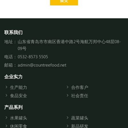
提交
联系我们
地址：
山东省青岛市市南区香港中路2号海航万邦中心48层08-
09号
电话：
0532-8573 5505
邮箱：
admin@countreefood.net
企业实力
生产能力
合作客户
食品安全
社会责任
产品系列
水果罐头
蔬菜罐头
休闲零食
新品研发