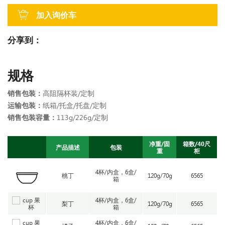
加入询价车
分享到：
规格
销售包装：
高阻隔杯装/定制
运输包装：
纸箱/托盒/托盘/定制
销售包装容量：
113g/226g/定制
净重/固
箱数/40尺
产品描述
包装
重
柜
4杯/内盒，6盒/
桃丁
120g/70g
6565
箱
4杯/内盒，6盒/
梨丁
120g/70g
6565
箱
4杯/内盒，6盒/