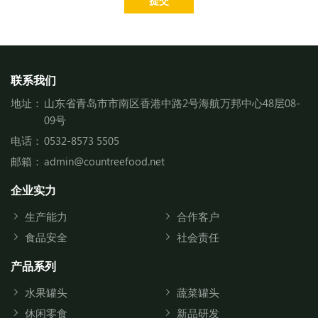
提交
联系我们
地址：
山东省青岛市市南区香港中路2号海航万邦中心48层08-
09号
电话：
0532-8573 5505
邮箱：
admin@countreefood.net
企业实力
生产能力
合作客户
食品安全
社会责任
产品系列
水果罐头
蔬菜罐头
休闲零食
新品研发