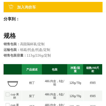
加入询价车
分享到：
规格
销售包装：
高阻隔杯装/定制
运输包装：
纸箱/托盒/托盘/定制
销售包装容量：
113g/226g/定制
净重/固
箱数/40尺
产品描述
包装
重
柜
4杯/内盒，6盒/
桃丁
120g/70g
6565
箱
4杯/内盒，6盒/
梨丁
120g/70g
6565
箱
4杯/内盒，6盒/