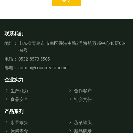
提交
联系我们
地址：
山东省青岛市市南区香港中路2号海航万邦中心48层08-
09号
电话：
0532-8573 5505
邮箱：
admin@countreefood.net
企业实力
生产能力
合作客户
食品安全
社会责任
产品系列
水果罐头
蔬菜罐头
休闲零食
新品研发