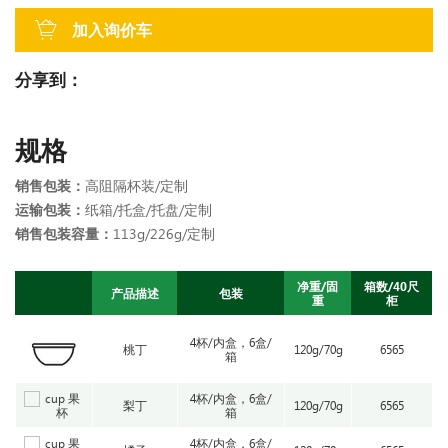
加入询价车
分享到：
规格
销售包装：
高阻隔杯装/定制
运输包装：
纸箱/托盒/托盘/定制
销售包装容量：
113g/226g/定制
净重/固
箱数/40尺
产品描述
包装
重
柜
4杯/内盒，6盒/
桃丁
120g/70g
6565
箱
4杯/内盒，6盒/
梨丁
120g/70g
6565
箱
4杯/内盒，6盒/