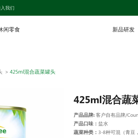
加入我们
休闲零食
新品研发
头
425ml混合蔬菜罐头
425ml混合蔬
产品品牌:
客户自有品牌/Coun
产品口味：
盐水
蔬菜种类：
3-8种可混（青