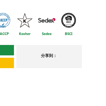
ACCP
BSCI
Kosher
Sedex
分享到：