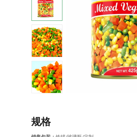
规格
销售包装：
铁罐/玻璃瓶/定制