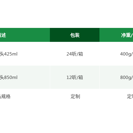
描述
包装
净重
425ml
24听/箱
400g
850ml
12听/箱
800g
品规格
定制
定