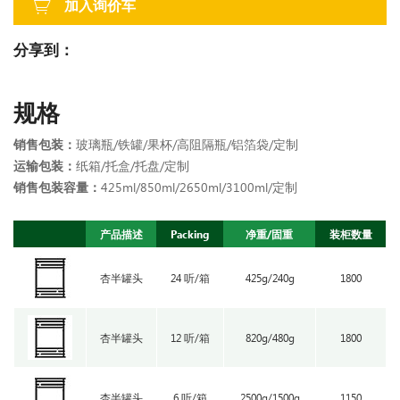
加入询价车
分享到：
规格
销售包装：
玻璃瓶/铁罐/果杯/高阻隔瓶/铝箔袋/定制
运输包装：
纸箱/托盒/托盘/定制
销售包装容量：
425ml/850ml/2650ml/3100ml/定制
产品描述
Packing
净重/固重
装柜数量
杏半罐头
24 听/箱
425g/240g
1800
杏半罐头
12 听/箱
820g/480g
1800
杏半罐头
6 听/箱
2500g/1500g
1150