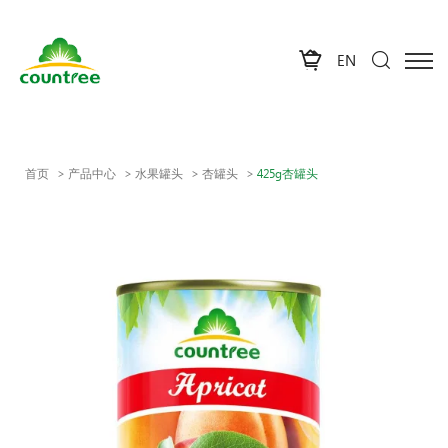
EN
首页
产品中心
水果罐头
杏罐头
425g杏罐头