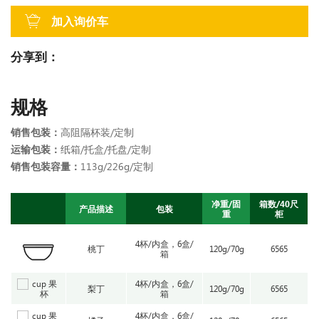
加入询价车
分享到：
规格
销售包装：
高阻隔杯装/定制
运输包装：
纸箱/托盒/托盘/定制
销售包装容量：
113g/226g/定制
净重/固
箱数/40尺
产品描述
包装
重
柜
4杯/内盒，6盒/
桃丁
120g/70g
6565
箱
4杯/内盒，6盒/
梨丁
120g/70g
6565
箱
4杯/内盒，6盒/