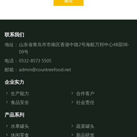
提交
联系我们
地址：
山东省青岛市市南区香港中路2号海航万邦中心48层08-
09号
电话：
0532-8573 5505
邮箱：
admin@countreefood.net
企业实力
生产能力
合作客户
食品安全
社会责任
产品系列
水果罐头
蔬菜罐头
休闲零食
新品研发