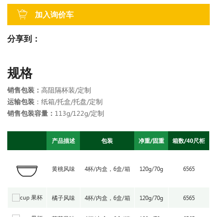
加入询价车
分享到：
规格
销售包装：
高阻隔杯装/定制
运输包装
：纸箱/托盒/托盘/定制
销售包装容量：
113g/122g/定制
产品描述
包装
净重/固重
箱数/40尺柜
黄桃风味
4杯/内盒，6盒/箱
120g/70g
6565
橘子风味
4杯/内盒，6盒/箱
120g/70g
6565