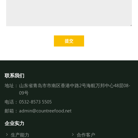
提交
联系我们
地址：
山东省青岛市市南区香港中路2号海航万邦中心48层08-
09号
电话：
0532-8573 5505
邮箱：
admin@countreefood.net
企业实力
生产能力
合作客户