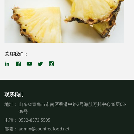
关注我们：
联系我们
地址：
山东省青岛市市南区香港中路2号海航万邦中心48层08-
09号
电话：
0532-8573 5505
邮箱：
admin@countreefood.net